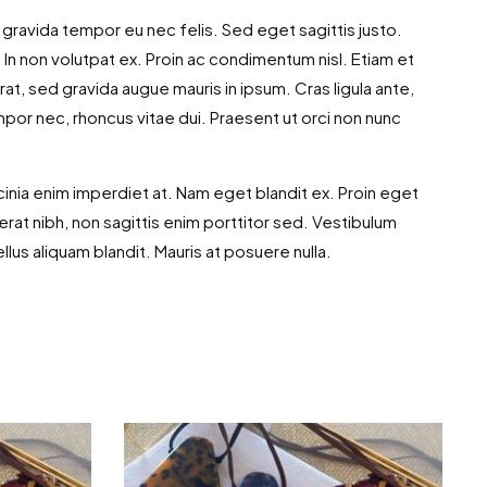
gravida tempor eu nec felis. Sed eget sagittis justo.
 In non volutpat ex. Proin ac condimentum nisl. Etiam et
erat, sed gravida augue mauris in ipsum. Cras ligula ante,
empor nec, rhoncus vitae dui. Praesent ut orci non nunc
lacinia enim imperdiet at. Nam eget blandit ex. Proin eget
at nibh, non sagittis enim porttitor sed. Vestibulum
ellus aliquam blandit. Mauris at posuere nulla.