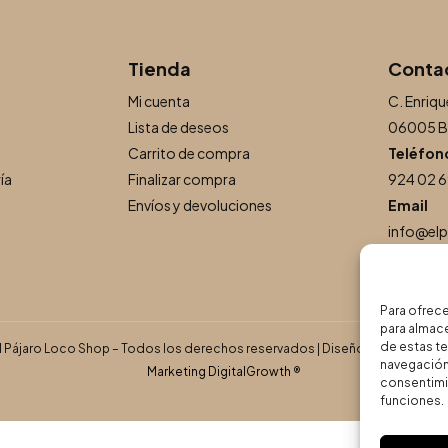
Tienda
Conta
Mi cuenta
C. Enriqu
Lista de deseos
06005 B
Carrito de compra
Teléfon
ía
Finalizar compra
924 02 6
Envíos y devoluciones
Email
info@el
Para ofrece
para almace
de estas t
El Pájaro Loco Shop – Todos los derechos reservados | Diseño, Desarrollo 
navegación 
Marketing DigitalGrowth
®
consentimie
funciones.