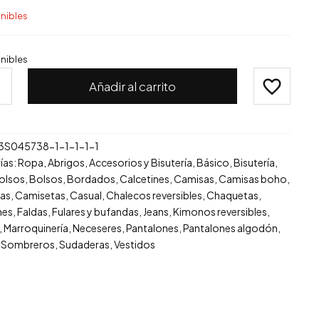
nibles
nibles
o
Añadir al carrito
d
3S045738-1-1-1-1-1
ías:
Ropa
,
Abrigos
,
Accesorios y Bisutería
,
Básico
,
Bisutería
,
olsos
,
Bolsos
,
Bordados
,
Calcetines
,
Camisas
,
Camisas boho
,
as
,
Camisetas
,
Casual
,
Chalecos reversibles
,
Chaquetas
,
nes
,
Faldas
,
Fulares y bufandas
,
Jeans
,
Kimonos reversibles
,
,
Marroquinería
,
Neceseres
,
Pantalones
,
Pantalones algodón
,
,
Sombreros
,
Sudaderas
,
Vestidos