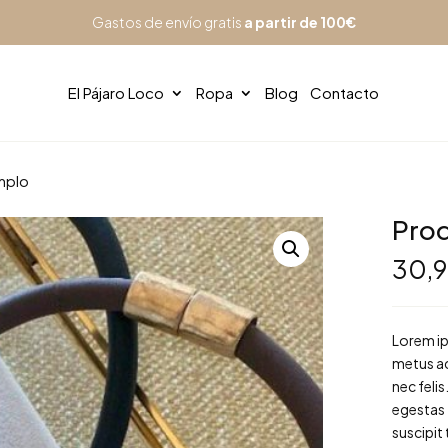
Gastos de envío gratis
a partir de 100€
El Pájaro Loco
Ropa
Blog
Contacto
mplo
Prod
30,
Lorem ip
metus ac
nec felis
egestas 
suscipit t