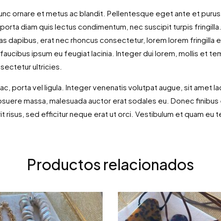
unc ornare et metus ac blandit. Pellentesque eget ante et purus 
orta diam quis lectus condimentum, nec suscipit turpis fringilla.
 Cras dapibus, erat nec rhoncus consectetur, lorem lorem fringilla 
m faucibus ipsum eu feugiat lacinia. Integer dui lorem, mollis et t
sectetur ultricies.
 ac, porta vel ligula. Integer venenatis volutpat augue, sit amet 
uere massa, malesuada auctor erat sodales eu. Donec finibus er
rit risus, sed efficitur neque erat ut orci. Vestibulum et quam eu t
Productos relacionados