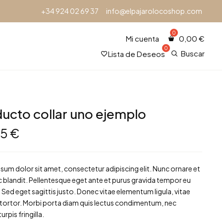
+34 924 02 69 37
info@elpajarolocoshop.com
Mi cuenta
0,00
€
Buscar
Lista de Deseos
ucto collar uno ejemplo
95
€
sum dolor sit amet, consectetur adipiscing elit. Nunc ornare et
 blandit. Pellentesque eget ante et purus gravida tempor eu
. Sed eget sagittis justo. Donec vitae elementum ligula, vitae
tortor. Morbi porta diam quis lectus condimentum, nec
urpis fringilla.