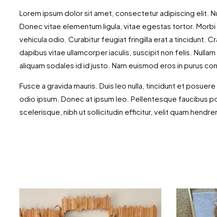
Lorem ipsum dolor sit amet, consectetur adipiscing elit. N
Donec vitae elementum ligula, vitae egestas tortor. Morbi p
vehicula odio. Curabitur feugiat fringilla erat a tincidunt.
dapibus vitae ullamcorper iaculis, suscipit non felis. Nulla
aliquam sodales id id justo. Nam euismod eros in purus con
Fusce a gravida mauris. Duis leo nulla, tincidunt et posuere
odio ipsum. Donec at ipsum leo. Pellentesque faucibus pos
scelerisque, nibh ut sollicitudin efficitur, velit quam hendre