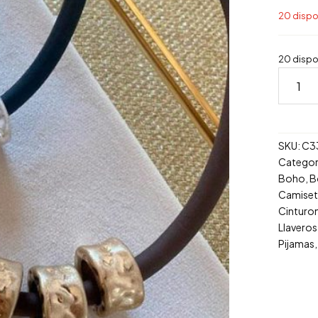
20 dispo
20 dispo
Product
collar
uno
ejemplo
cantida
SKU:
C3
Categor
Boho
,
B
Camiset
Cinturo
Llaveros
Pijamas