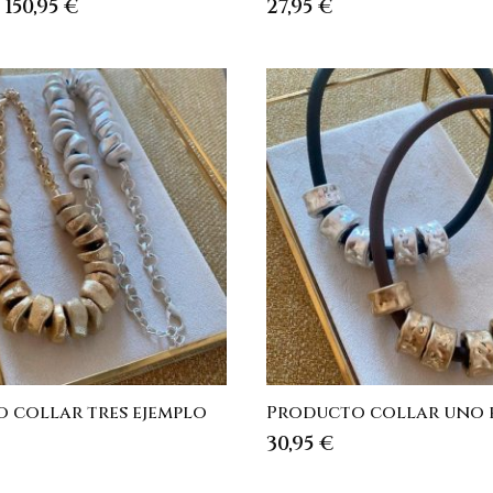
–
150,95
€
27,95
€
 collar tres ejemplo
Producto collar uno 
30,95
€