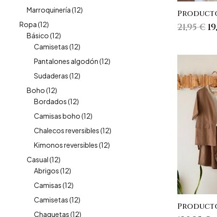
Marroquinería
(12)
Producto
Ropa
(12)
E
21,95
€
19
Básico
(12)
p
Camisetas
(12)
o
Pantalones algodón
(12)
er
21
Sudaderas
(12)
Boho
(12)
Bordados
(12)
Camisas boho
(12)
Chalecos reversibles
(12)
Kimonos reversibles
(12)
Casual
(12)
Abrigos
(12)
Camisas
(12)
Camisetas
(12)
Producto
Chaquetas
(12)