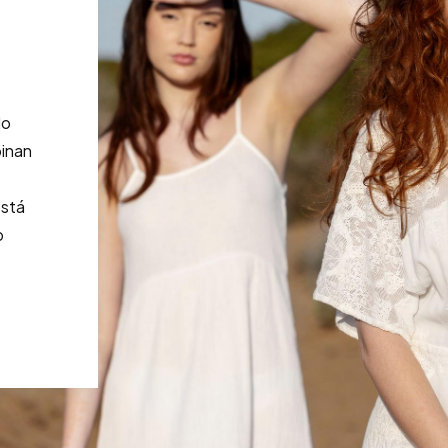
do
binan
está
o