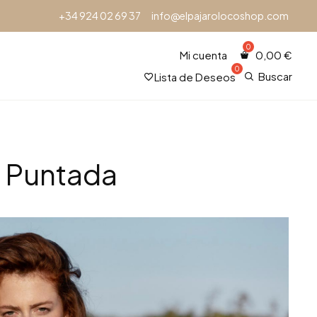
+34 924 02 69 37
info@elpajarolocoshop.com
Mi cuenta
0,00
€
Buscar
Lista de Deseos
a Puntada