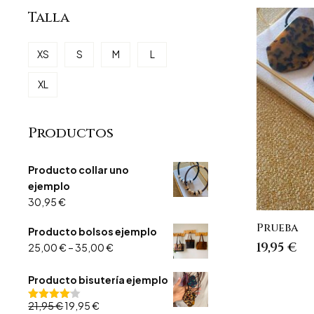
Talla
XS
S
M
L
XL
Productos
Producto collar uno
ejemplo
30,95
€
Prueba
Producto bolsos ejemplo
19,95
€
25,00
€
–
35,00
€
Producto bisutería ejemplo
El
El
21,95
€
19,95
€
Valorado