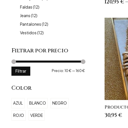
120,95
€
Faldas
(12)
Jeans
(12)
Pantalones
(12)
Vestidos
(12)
Filtrar por precio
Precio
Precio
Precio:
10 €
—
160 €
Filtrar
mínimo
máximo
Color
AZUL
BLANCO
NEGRO
Producto
30,95
€
ROJO
VERDE