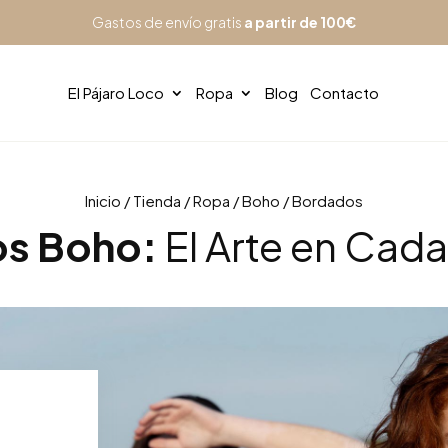
Gastos de envío gratis
a partir de 100€
El Pájaro Loco
Ropa
Blog
Contacto
Inicio
/
Tienda
/
Ropa
/
Boho
/ Bordados
s Boho:
El Arte en Cad