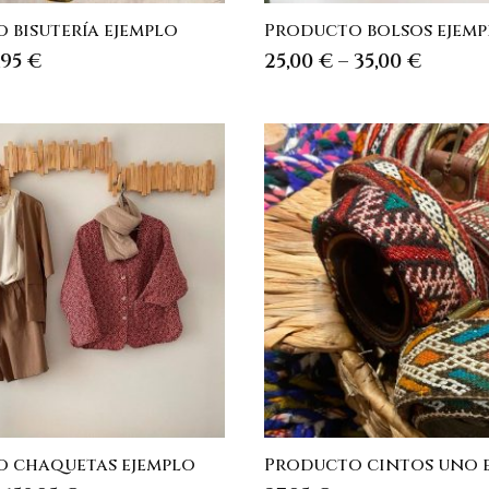
 bisutería ejemplo
Producto bolsos ejem
l
El
,95
€
25,00
€
–
35,00
€
recio
precio
riginal
actual
a:
es:
,95 €.
19,95 €.
 chaquetas ejemplo
Producto cintos uno 