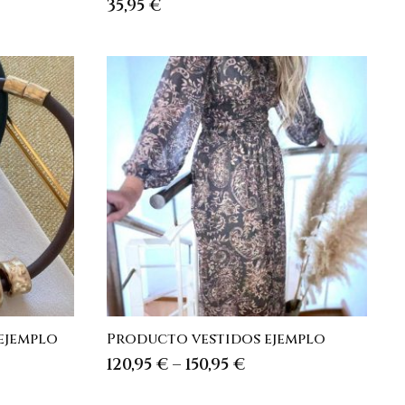
35,95
€
ejemplo
Producto vestidos ejemplo
120,95
€
–
150,95
€