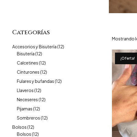
Categorías
Mostrando l
Accesorios y Bisutería
(12)
Bisutería
(12)
¡Oferta!
Calcetines
(12)
Cinturones
(12)
Fulares y bufandas
(12)
Llaveros
(12)
Neceseres
(12)
Pijamas
(12)
Sombreros
(12)
Bolsos
(12)
Bolsos
(12)