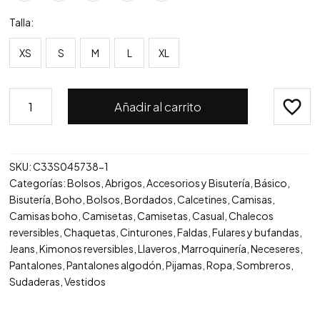
Talla
XS
S
M
L
XL
Producto
Añadir al carrito
bolsos
ejemplo
cantidad
SKU:
C33S045738-1
Categorías:
Bolsos
,
Abrigos
,
Accesorios y Bisutería
,
Básico
,
Bisutería
,
Boho
,
Bolsos
,
Bordados
,
Calcetines
,
Camisas
,
Camisas boho
,
Camisetas
,
Camisetas
,
Casual
,
Chalecos
reversibles
,
Chaquetas
,
Cinturones
,
Faldas
,
Fulares y bufandas
,
Jeans
,
Kimonos reversibles
,
Llaveros
,
Marroquinería
,
Neceseres
,
Pantalones
,
Pantalones algodón
,
Pijamas
,
Ropa
,
Sombreros
,
Sudaderas
,
Vestidos