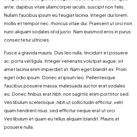
ante, dapibus vitae ullamcorper iaculis, suscipit non felis.
Nullam faucibus ipsum eu feugiat lacinia. Integer dui lorem,
mollis et tempor nec, rhoncus vitae dui. Praesent ut orci non
nunc aliquam sodales id id justo. Nam euismod eros in purus
consectetur ultricies.
Fusce a gravida mauris. Duis leo nulla, tincidunt et posuere
ac, porta vel ligula. Integer venenatis volutpat augue, sit
amet lacinia enim imperdiet at. Nam eget blandit ex. Proin
eget odio ipsum. Donec at ipsum leo. Pellentesque
faucibus posuere massa, malesuada auctor erat sodales
eu. Donec finibus erat nibh, non sagittis enim porttitor sed.
Vestibulum scelerisque, nibh ut sollicitudin efficitur, velit
quam hendrerit risus, sed efficitur neque erat ut orci.
Vestibulum et quam eu tellus aliquam blandit. Mauris at
posuere nulla.