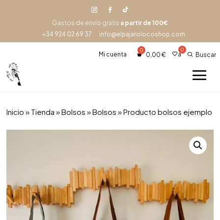
Gastos de envío gratis
a partir de 100€
+34 924 02 69 37
info@elpajarolocoshop.com
Mi cuenta
a
0,00
€
Buscar
Inicio
»
Tienda
»
Bolsos
»
Bolsos
» Producto bolsos ejemplo