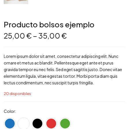
Producto bolsos ejemplo
25,00
€
–
35,00
€
Lorem ipsum dolor sit amet, consectetur adipiscing elit. Nunc
ornare et metus ac blandit. Pellentesque eget ante et purus
gravida tempor eu nec felis. Sed eget sagittis justo. Donec vitae
elementum ligula, vitae egestas tortor. Morbi porta diam quis
lectus condimentum, nec suscipit turpis fringilla.
20 disponibles
Color