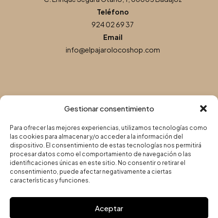
Teléfono
924 02 69 37
Email
info@elpajarolocoshop.com
Gestionar consentimiento
Para ofrecer las mejores experiencias, utilizamos tecnologías como
las cookies para almacenar y/o acceder a la información del
dispositivo. El consentimiento de estas tecnologías nos permitirá
procesar datos como el comportamiento de navegación o las
Copyright © 2025 | El Pájaro Loco Shop – Todos los derechos
identificaciones únicas en este sitio. No consentir o retirar el
reservados | Diseño, Desarrollo Web y SEO de
Agencia Marketing
consentimiento, puede afectar negativamente a ciertas
DigitalGrowth
®
características y funciones.
Política de privacidad
–
Aviso legal
–
Política de cookies
–
Aceptar
Accesibilidad