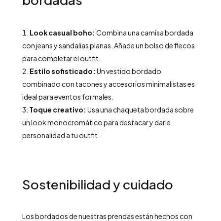
Look casual boho:
Combina una camisa bordada
con jeans y sandalias planas. Añade un bolso de flecos
para completar el outfit.
Estilo sofisticado:
Un vestido bordado
combinado con tacones y accesorios minimalistas es
ideal para eventos formales.
Toque creativo:
Usa una chaqueta bordada sobre
un look monocromático para destacar y darle
personalidad a tu outfit.
Sostenibilidad y cuidado
Los bordados de nuestras prendas están hechos con