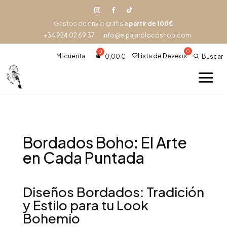
Gastos de envío gratis
a partir de 100€
+34 924 02 69 37
info@elpajarolocoshop.com
Mi cuenta
Lista de Deseos
0,00
€
Buscar
Bordados Boho: El Arte
en Cada Puntada
Diseños Bordados: Tradición
y Estilo para tu Look
Bohemio